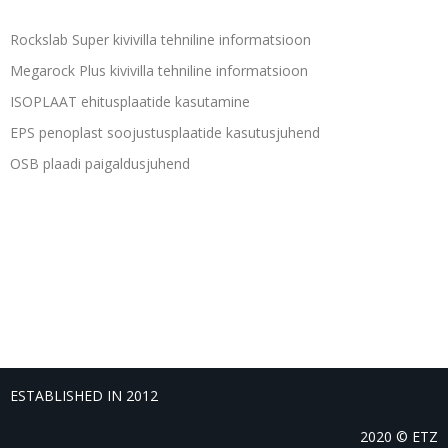
Rockslab Super kivivilla tehniline informatsioon
Megarock Plus kivivilla tehniline informatsioon
ISOPLAAT ehitusplaatide kasutamine
EPS penoplast soojustusplaatide kasutusjuhend
OSB plaadi paigaldusjuhend
ESTABLISHED IN 2012
2020 ©
ETZ